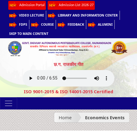
Admission Portal
Admission List 2026-27
VIDEO LECTURE
LIBRARY AND INFORMATION CENTER
FDPS
COURSE
FEEDBACK
ALUMINI
SKIP TO MAIN CONTENT
छ.ग. राजकीय गीत
ISO 9001-2015 & ISO 14001-2015 Certified
Home
Economics Events