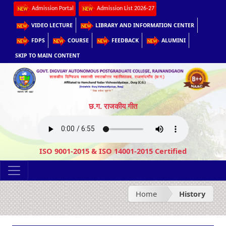
Admission Portal
Admission List 2026-27
VIDEO LECTURE
LIBRARY AND INFORMATION CENTER
FDPS
COURSE
FEEDBACK
ALUMINI
SKIP TO MAIN CONTENT
छ.ग. राजकीय गीत
ISO 9001-2015 & ISO 14001-2015 Certified
Home
History