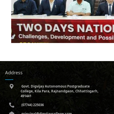
Address
Govt. Digvijay Autonomous Postgraduate
College, Kila Para, Rajnandgaon, Chhattisgarh,
491441
(07744) 225036
principal@digvijaycollege.com