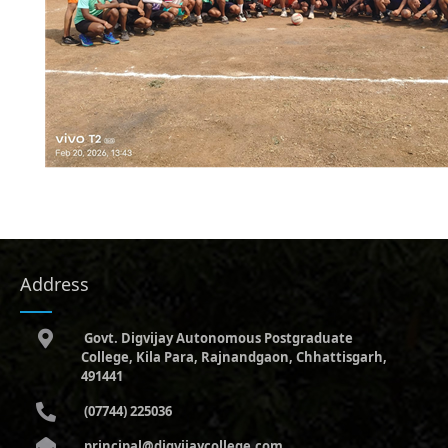
Address
Govt. Digvijay Autonomous Postgraduate
College, Kila Para, Rajnandgaon, Chhattisgarh,
491441
(07744) 225036
principal@digvijaycollege.com