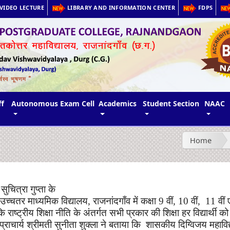
VIDEO LECTURE
LIBRARY AND INFORMATION CENTER
FDPS
ff
Autonomous Exam Cell
Academics
Student Section
NAAC
Home
सुचित्रा गुप्ता
के
उच्चतर
माध्यमिक
विद्यालय
,
राजनांदगाँव
में
कक्षा
9
वीं
,
10
वीं
,
11
वीं
कि राष्ट्रीय शिक्षा नीति के अंतर्गत सभी प्रकार की शिक्षा हर विद्यार्थी क
प्राचार्य श्रीमती सुनीता शुक्ला ने बताया कि
शासकीय
दिग्विजय
महावि