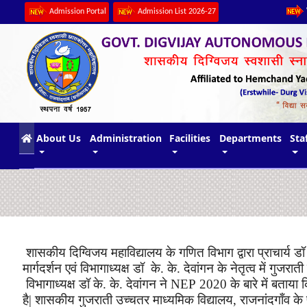
Admission Portal
Admission List 2026-27
(current)
About Us
Administration
Facilities
Departments
Sta
शासकीय
दिग्विजय
महाविद्यालय
के
गणित
विभाग
द्वारा
प्राचार्य
डॉ
मार्गदर्शन
एवं
विभागाध्यक्ष
डॉ
के
.
के
.
देवांगन
के
नेतृत्व
में
गुजराती
विभागाध्यक्ष
डॉ
के
.
के
.
देवांगन
ने
NEP
202
0
के बारे में बताया 
है
|
शासकीय
गुजराती
उच्चतर
माध्यमिक
विद्यालय
,
राजनांदगाँव के 