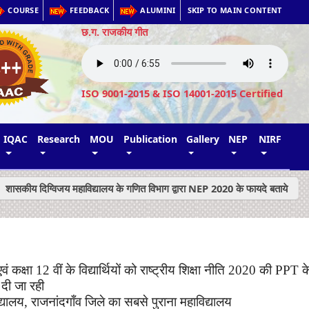
COURSE
FEEDBACK
ALUMINI
SKIP TO MAIN CONTENT
छ.ग. राजकीय गीत
ISO 9001-2015 & ISO 14001-2015 Certified
IQAC
Research
MOU
Publication
Gallery
NEP
NIRF
शासकीय दिग्विजय महाविद्यालय के गणित विभाग द्वारा NEP 2020 के फायदे बताये
एवं
कक्षा
12
वीं
के
विद्यार्थियों
को
राष्ट्रीय
शिक्षा
नीति
2020
की
PPT
क
ो दी जा रही
द्यालय
,
राजनांदगाँव जिले का सबसे पुराना महाविद्यालय