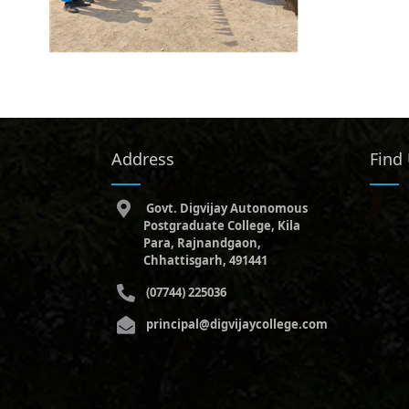
Address
Find
Govt. Digvijay Autonomous
Postgraduate College, Kila
Para, Rajnandgaon,
Chhattisgarh, 491441
(07744) 225036
principal@digvijaycollege.com