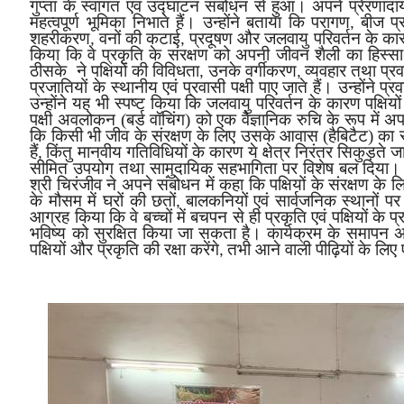
गुप्ता के स्वागत एवं उद्घाटन संबोधन से हुआ। अपने प्रेरणादायी व
महत्वपूर्ण भूमिका निभाते हैं। उन्होंने बताया कि परागण
बीज प्
,
शहरीकरण
वनों की कटाई
प्रदूषण और जलवायु परिवर्तन के कारण 
,
,
किया कि वे प्रकृति के संरक्षण को अपनी जीवन शैली का हिस्सा
ठीसके ने पक्षियों की विविधता
उनके वर्गीकरण
व्यवहार तथा प्रव
,
,
प्रजातियों के स्थानीय एवं प्रवासी पक्षी पाए जाते हैं। उन्होंने प्र
उन्होंने यह भी स्पष्ट किया कि जलवायु परिवर्तन के कारण पक्षियों 
पक्षी अवलोकन (बर्ड वॉचिंग) को एक वैज्ञानिक रुचि के रूप में अप
कि किसी भी जीव के संरक्षण के लिए उसके आवास (हैबिटैट) का स
हैं
किंतु मानवीय गतिविधियों के कारण ये क्षेत्र निरंतर सिकुड़ते ज
,
सीमित उपयोग तथा सामुदायिक सहभागिता पर विशेष बल दिया। उन
श्री चिरंजीव ने अपने संबोधन में कहा कि पक्षियों के संरक्षण के 
के मौसम में घरों की छतों
बालकनियों एवं सार्वजनिक स्थानों पर
,
आग्रह किया कि वे बच्चों में बचपन से ही प्रकृति एवं पक्षियों 
भविष्य को सुरक्षित किया जा सकता है। कार्यक्रम के समापन
पक्षियों और प्रकृति की रक्षा करेंगे
तभी आने वाली पीढ़ियों के लिए
,