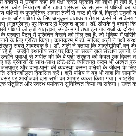
क्तव्य में उन्होंने कहा कि पक्षी केवल प्रकृति की शोभा ही नहीं हैं
,
रसार
कीट नियंत्रण और खाद्य श्रृंखला के संतुलन में पक्षियों का 
,
पक्षियों के प्राकृतिक आवास तेजी से नष्ट हो रहे हैं
जिससे उनकी कई प
,
 बनाएं और पक्षियों के लिए अनुकूल वातावरण तैयार करने में सक्रिय
ास (माइग्रेशन) पर विस्तार से प्रकाश डाला। डॉ. ठीसके ने बताया कि भा
वासी पक्षियों की लंबी यात्राओं
उनके मार्गों तथा इन यात्राओं के दौरान 
,
के प्रवास पैटर्न में परिवर्तन देखने को मिल रहा है
जो भविष्य में पारि
,
नाने के लिए प्रेरित किया। कार्यक्रम में डॉ. माजिद अली ने पक्षी संर
ंरक्षण सबसे आवश्यक है। डॉ. अली ने बताया कि आर्द्रभूमियाँ
वन क्षे
,
ा रहे हैं। उन्होंने स्थानीय स्तर पर किए जा सकने वाले संरक्षण उपायों
ज
,
्होंने युवाओं से अपील की कि वे पक्षी संरक्षण को केवल एक दिवस 
लिए बड़े प्रयासों के साथ-साथ छोटे-छोटे व्यक्तिगत कदम भी अत्यंत प्रभाव
 जलपात्र और दाना-पानी की व्यवस्था करना पक्षियों के जीवन के लिए
के प्रति संवेदनशीलता विकसित करें। श्री पांडेय ने यह भी कहा कि सा
 अवसर पर आयोजकों द्वारा सभी का आभार व्यक्त किया गया। राष्ट्र
 एक संतुलित और स्वस्थ पर्यावरण सुनिश्चित किया जा सकेगा। उक्त कार्य