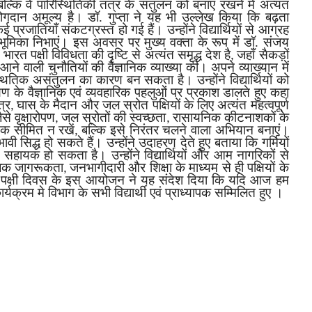
बल्कि वे पारिस्थितिकी तंत्र के संतुलन को बनाए रखने में अत्यंत
योगदान अमूल्य है। डॉ. गुप्ता ने यह भी उल्लेख किया कि बढ़ता
्रजातियाँ संकटग्रस्त हो गई हैं। उन्होंने विद्यार्थियों से आग्रह
 भूमिका निभाएं। इस अवसर पर मुख्य वक्ता के रूप में डॉ. संजय
रत पक्षी विविधता की दृष्टि से अत्यंत समृद्ध देश है
जहाँ सैकड़ों
,
आने वाली चुनौतियों की वैज्ञानिक व्याख्या की। अपने व्याख्यान में
स्थितिक असंतुलन का कारण बन सकता है। उन्होंने विद्यार्थियों को
क्षण के वैज्ञानिक एवं व्यवहारिक पहलुओं पर प्रकाश डालते हुए कहा
त्र
घास के मैदान और जल स्रोत पक्षियों के लिए अत्यंत महत्वपूर्ण
,
ैसे वृक्षारोपण
जल स्रोतों की स्वच्छता
रासायनिक कीटनाशकों के
,
,
तक सीमित न रखें
बल्कि इसे निरंतर चलने वाला अभियान बनाएं।
,
ी सिद्ध हो सकते हैं। उन्होंने उदाहरण देते हुए बताया कि गर्मियों
 सहायक हो सकता है। उन्होंने विद्यार्थियों और आम नागरिकों से
माजिक जागरूकता
जनभागीदारी और शिक्षा के माध्यम से ही पक्षियों के
,
ीय पक्षी दिवस के इस आयोजन ने यह संदेश दिया कि यदि आज हम
क्रम मे विभाग के सभी विद्यार्थी एवं प्राध्यापक सम्मिलित हुए ।