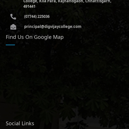
College, Kila Para, Rajnandgaon, Chhattisgarh,
491441
(07744) 225036
principal@digvijaycollege.com
Find Us On Google Map
Social Links