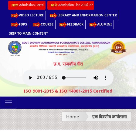
Admission Portal
Admission List 2026-27
VIDEO LECTURE
LIBRARY AND INFORMATION CENTER
FDPS
COURSE
FEEDBACK
ALUMINI
SKIP TO MAIN CONTENT
छ.ग. राजकीय गीत
ISO 9001-2015 & ISO 14001-2015 Certified
Home
एक दिवसीय कार्यशाला