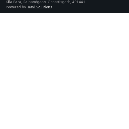
Kila Para, Rajnandgaon, Chhattisgarh, 491441
Powered by
Ravi Solutions