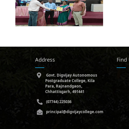
Address
Find
Govt. Digvijay Autonomous
Postgraduate College, Kila
Para, Rajnandgaon,
Chhattisgarh, 491441
(07744) 225036
principal@digvijaycollege.com