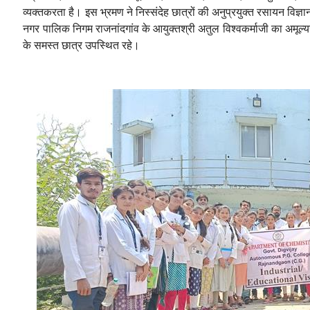
व्यक्त
करता
है।
इस
भ्रमण
ने
निस्संदेह
छात्रों
की
अनुप्रयुक्त
रसायन
विज्ञा
नगर
पालिक
निगम
राजनांदगांव
के
आयुक्त
श्री
अतुल
विश्वकर्मा
जी
का
अमूल्य
के
समस्त
छात्र
उपस्थित
रहे।