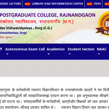
VIDEO LECTURE
LIBRARY AND INFORMATION CENTER
FDPS
ff
Autonomous Exam Cell
Academics
Student Section
NAAC
त्रा
गुप्ता
के
मार्गदर्शन
में
रसायन
विज्ञान
विभाग
के
स्नात्कोत्तर
के
छात्रों
ने
गत
दिनो
ासायनिक
सिद्धांतों
की
व्यवहारिक
समझ
प्रदान
करना
था।
इस
अनुभवात्मक
सीखने
ई
को
पाटना
था।
संयंत्र
कर्मियों
के
मार्गदर्शन
में
,
छात्रों
और
शिक्षकों
को
जल
उपचार
ीएल
समायोजन
,
कीचड़
उपचार
शामिल
थे।
रसायन
विज्ञान
विभाग
जल
उपचार
स