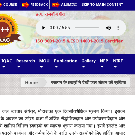
COURSE
FEEDBACK
ALUMINI
SKIP TO MAIN CONTENT
छ.ग. राजकीय गीत
ISO 9001-2015 & ISO 14001-2015 Certified
IQAC
Research
MOU
Publication
Gallery
NEP
NIRF
Home
रसायन के छात्रों ने देखी जल शोधन की प्रकिया
ं
जल
उपचार
संयंत्र
,
मोहारा
का
एक
दिवसीय
शैक्षिक
भ्रमण
किया।
इसका
के
अवसर
का
उद्देश्य
कक्षा
में
अर्जित
सैद्धांतिक
ज्ञान
और
पर्यावरण
विज्ञान
और
में
शामिल
विभिन्न
इकाइयों
का
व्यापक
भ्रमण
कराया
गया।
इसमें
इनलेट
और
ंयंत्र
के
प्रबंधन
और
कर्मचारियों
के
प्रति
उनके
सहयोगके
लिए
हार्दिक
आभार