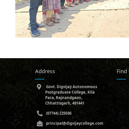
Address
Find
Govt. Digvijay Autonomous
Postgraduate College, Kila
Para, Rajnandgaon,
Chhattisgarh, 491441
(07744) 225036
principal@digvijaycollege.com