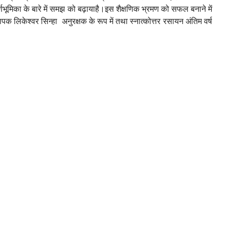
्ण
भूमिका
के
बारे
में
समझ
को
बढ़ाया
है।इस
शैक्षणिक
भ्रमण
को
सफल
बनाने
में
यापक
लिकेश्वर
सिन्हा
अनुरक्षक
के
रूप
में
तथा
स्नात्कोत्तर
रसायन
अंतिम
वर्ष