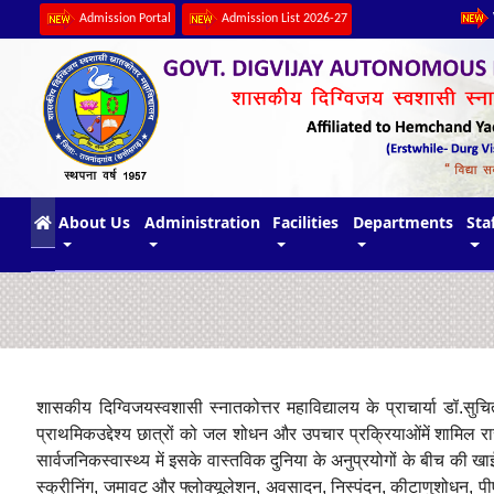
Admission Portal
Admission List 2026-27
(current)
About Us
Administration
Facilities
Departments
Sta
शासकीय
दिग्विजय
स्वशासी
स्नातकोत्तर
महाविद्यालय
के
प्राचार्या
डॉ
.
सुचि
प्राथमिक
उद्देश्य
छात्रों
को
जल
शोधन
और
उपचार
प्रक्रियाओं
में
शामिल
र
सार्वजनिक
स्वास्थ्य
में
इसके
वास्तविक
दुनिया
के
अनुप्रयोगों
के
बीच
की
खा
स्क्रीनिंग
,
जमावट
और
फ्लोक्यूलेशन
,
अवसादन
,
निस्पंदन
,
कीटाणुशोधन
,
प