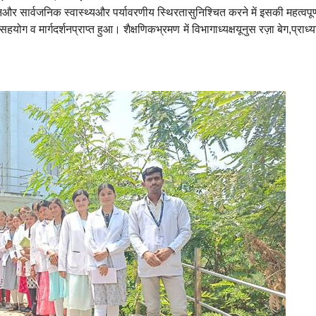
न
और
सार्वजनिक
स्वास्थ्य
और
पर्यावरणीय
स्थिरता
सुनिश्चित
करने
में
इसकी
महत्वपूर
सहयोग
व
मार्गदर्शन
प्राप्त
हुआ।
शैक्षणिक
भ्रमण
में
विभागाध्यक्ष
यूनुस
रज़ा
बेग
,
प्राध्