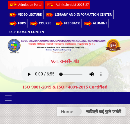
Admission Portal
Admission List 2026-27
VIDEO LECTURE
LIBRARY AND INFORMATION CENTER
FDPS
COURSE
FEEDBACK
ALUMINI
SKIP TO MAIN CONTENT
छ.ग. राजकीय गीत
ISO 9001-2015 & ISO 14001-2015 Certified
Home
सावित्री बाई फुले जयंती