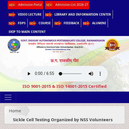
Admission Portal
Admission List 2026-27
VIDEO LECTURE
LIBRARY AND INFORMATION CENTER
FDPS
COURSE
FEEDBACK
ALUMINI
SKIP TO MAIN CONTENT
छ.ग. राजकीय गीत
ISO 9001-2015 & ISO 14001-2015 Certified
Home
Sickle Cell Testing Organized by NSS Volunteers