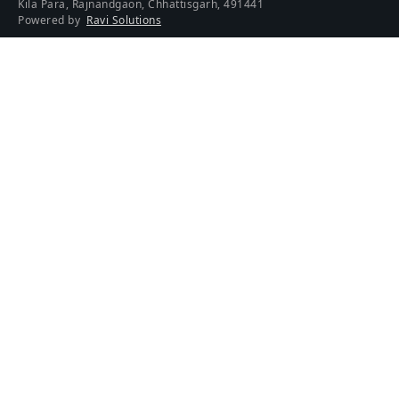
Kila Para, Rajnandgaon, Chhattisgarh, 491441
Powered by
Ravi Solutions