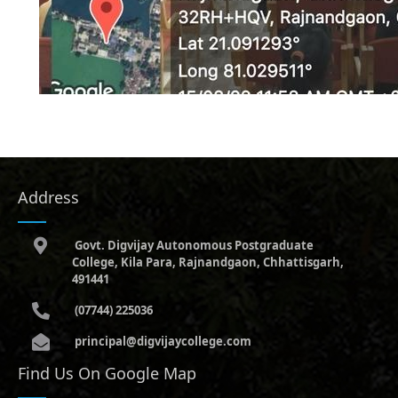
Address
Govt. Digvijay Autonomous Postgraduate
College, Kila Para, Rajnandgaon, Chhattisgarh,
491441
(07744) 225036
principal@digvijaycollege.com
Find Us On Google Map