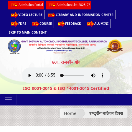
Admission Portal
Admission List 2026-27
VIDEO LECTURE
LIBRARY AND INFORMATION CENTER
FDPS
COURSE
FEEDBACK
ALUMINI
SKIP TO MAIN CONTENT
छ.ग. राजकीय गीत
ISO 9001-2015 & ISO 14001-2015 Certified
Home
राष्ट्रीय बालिका दिवस