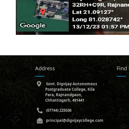
Address
Find
Govt. Digvijay Autonomous
Postgraduate College, Kila
Para, Rajnandgaon,
Chhattisgarh, 491441
(07744) 225036
principal@digvijaycollege.com