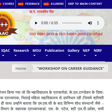
COURSE
FEEDBACK
ALUMINI
SKIP TO MAIN CONTENT
छ.ग. राजकीय गीत
ISO 9001-2015 & ISO 14001-2015 Certified
IQAC
Research
MOU
Publication
Gallery
NEP
NIRF
Home
“WORKSHOP ON CAREER GUIDANCE”
न किया गया जो कि महाविद्यालय के प्राचार्यडां. के.एल.टाण्डेकर के दिशा-
सहायक प्राध्यापक, भिलाई महिला महाविद्यालय से उपस्थित रही |जिसमे श्रीमती
थ ही साथ उन्होंने बताया कि एम.एस.सी के बाद विभिन्न शोध संस्थानों जैसे –
,
,
र विभाग के सहायक प्राध्यापकडां. एस. के. पटेल
श्री एल.पी.उर्वशा
सभी