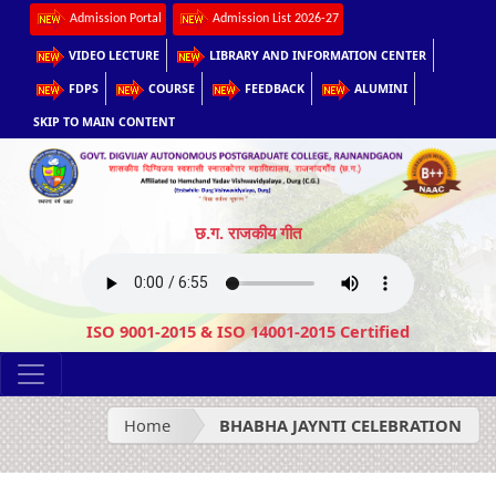
Admission Portal
Admission List 2026-27
VIDEO LECTURE
LIBRARY AND INFORMATION CENTER
FDPS
COURSE
FEEDBACK
ALUMINI
SKIP TO MAIN CONTENT
छ.ग. राजकीय गीत
ISO 9001-2015 & ISO 14001-2015 Certified
Home
BHABHA JAYNTI CELEBRATION