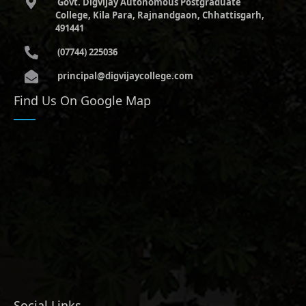
Govt. Digvijay Autonomous Postgraduate
College, Kila Para, Rajnandgaon, Chhattisgarh,
491441
(07744) 225036
principal@digvijaycollege.com
Find Us On Google Map
Social Links