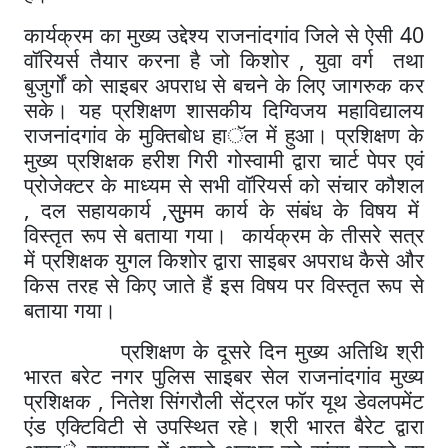
40
कार्यक्रम
का
मुख्य
उद्देश्य
राजनांदगांव
जिले
से
ऐसी
,
वॉरियर्स
तैयार
करना
है
जो
किशोर
युवा
वर्ग
तथा
बुजुर्गों
को
साइबर
अपराध
से
बचने
के
लिए
जागरुक
कर
सके
।
यह
प्रशिक्षण
शासकीय
दिग्विजय
महाविद्यालय
राजनांदगांव
के
मुक्तिबोध
हा
ॅ
ल
में
हुआ
।
प्रशिक्षण
के
मुख्य
प्रशिक्षक
हरीश
गिरी
गोस्वामी
द्वारा
चार्ट
पेपर
एवं
प्रोजेक्टर
के
माध्यम
से
सभी
वॉरियर्स
को
संचार
कौशल
,
,
दल
सहायकार्य
सुुमम
कार्य
के
संबंध
के
विषय
में
विस्तृत
रूप
से
बताया
गया
।
कार्यक्रम
के
तीसरे
सत्र
में
प्रशिक्षक
युगल
किशोर
द्वारा
साइबर
अपराध
कैसे
और
किस
तरह
से
किए
जाते
हैं
इस
विषय
पर
विस्तृत
रूप
से
बताया
गया
।
प्रशिक्षण
के
दूसरे
दिन
मुख्य
अतिथि
श्री
भारत
बरेट
नगर
पुलिस
साइबर
सेल
राजनांदगांव
मुख्य
,
प्रशिक्षक
नितेश
सिंगरौली
सेंट्रल
फॉर
यूथ
डेवलपमेंट
एंड
एक्टिविटी
से
उपस्थित
रहे
।
श्री
भारत
बैरेट
द्वारा