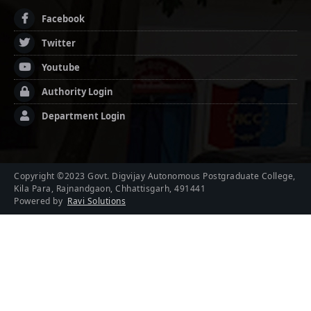
Facebook
Twitter
Youtube
Authority Login
Department Login
Copyright ©2023 Govt. Digvijay Autonomous Postgraduate College,
Kila Para, Rajnandgaon, Chhattisgarh, 491441
Powered by
Ravi Solutions