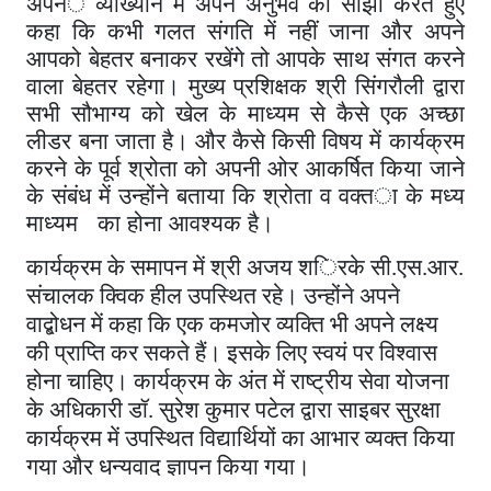
अपन
े
व्याख्यान
में
अपने
अनुभव
को
सांझा
करते
हुए
कहा
कि
कभी
गलत
संगति
में
नहीं
जाना
और
अपने
आपको
बेहतर
बनाकर
रखेंगे
तो
आपके
साथ
संगत
करने
वाला
बेहतर
रहेगा
।
मुख्य
प्रशिक्षक
श्री
सिंगरौली
द्वारा
सभी
सौभाग्य
को
खेल
के
माध्यम
से
कैसे
एक
अच्छा
लीडर
बना
जाता
है।
और
कैसे
किसी
विषय
में
कार्यक्रम
करने
के
पूर्व
श्रोता
को
अपनी
ओर
आकर्षित
किया
जाने
के
संबंध
में
उन्होंने
बताया
कि
श्रोता
व
वक्त
ा
के
मध्य
मा
ध्य
म
का
होना
आवश्यक
है
।
कार्यक्रम
के
समापन
में
श्री
अजय
श
ि
रके
सी
एस
आर
.
.
.
संचालक
क्विक
हील
उपस्थित
रहे।
उन्होंने
अपने
वाद्बोधन
में
कहा
कि
एक
कमजोर
व्यक्ति
भी
अपने
लक्ष्य
की
प्राप्ति
कर
सकते
हैं।
इसके
लिए
स्वयं
पर
विश्वास
होना
चाहिए।
कार्यक्रम
के
अंत
में
राष्ट्रीय
सेवा
योजना
के
अधिकारी
डॉ
सुरेश
कुमार
पटेल
द्वारा
साइबर
सुरक्षा
.
कार्यक्रम
में
उपस्थित
विद्यार्थियों
का
आभार
व्यक्त
किया
गया
और
धन्यवाद
ज्ञापन
किया
गया
।