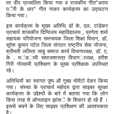
"
पर
दीप
प्रज्वलित
किया
गया
व
राजकीय
गीत
अरपा
"
प
ै
री
के
धार
गीत
गाकर
कार्यक्रम
का
उद्घाटन
किया
गया।
.
.
इस
कार्यक्रम
के
मुख्य
अतिथि
डॉ
के
एल
टां
डेकर
,
प्राचार्य
शासकीय
दिग्विजय
महाविद्यालय
प्रणेता
शर्मा
,
.
सहायक
परियोजना
समन्वयक
जिला
शिक्षा
विभाग
डॉ
,
सुरेश
कुमार
पटेल
जिला
संगठन
राष्ट्रीय
सेवा
योजना
,
.
.
श्रीमती
ललिता
साहू
समाज
कार्य
विभा
गा
ध्यक्ष
डॉ
ए
.
,
के
म
ं
ड
ा
वी
समाजशास्त्र
विभाग
ा
ध्यक्ष
हरीश
गिरी
गोस्वामी
प्रशिक्षण
के
मुख्य
प्रशिक्षक
उपस्थित
रहे।
अतिथियों
का
स्वागत
पुष्प
औ
गुच्छ
मोमेंटो
देकर
किया
गया
।
संस्था
के
प्राचार्य
महोदय
द्वारा
साइबर
सुरक्षा
कार्यक्रम
के
उद्देश्यों
के
बारे
में
बताया
गया
कि
लोग
किस
तरह
से
ऑनलाइन
झांस
े
के
शिकार
हो
रहे
हैं
।
इससे
बचने
के
लिए
साइबर
प्रशिक्षण
की
आवश्यकता
है
।