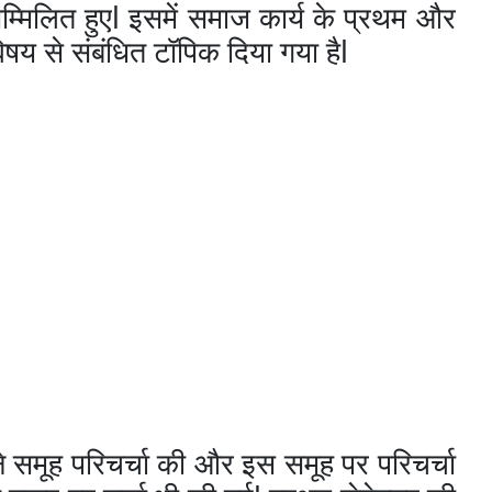
l
म्मिलित
हुए
इसमें
समाज
कार्य
के
प्रथम
और
l
िषय
से
संबंधित
टॉपिक
दिया
गया
है
े
समूह
परिचर्चा
की
और
इस
समूह
पर
परिचर्चा