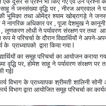
त
एक
दूसरे
से
प्रश्न
भी
किए
गए
एवं
उन
प्रश्नों
क
,
साहू
ने
जनसंख्या
वृद्धि
पर
नीरज
अग्रवाल
ने
प
की
भूमिका
तथा
ओमेंद्र
श्याम
खो
ब्रा
गड़े
ने
जनसं
,
ी
ने
नागरिक
अधिकार
पर
पूजा
देशमुख
ने
कानूनी
,
लूणकरण
लोधी
ने
पर्यावरण
संरक्षण
पर
तथा
आ
-
ष
रूप
मे
परिचर्चा
के
दौरान
विद्यार्थियों
ने
अपने
अपन
l
्य
के
प्राध्यापको
द्वारा
किया
गया
्यार्थियों
का
समूह
परिचर्चा
का
आयोजन
कराया
गय
,
्या
वृद्धि
पर
हो
मेश
साहू
ने
पर्यावरण
संरक्षण
पर
त
l
की
गई
ार्य
विभाग
के
प्राध्यापक
श्रीमती
शालिनी
सोनी
ार्य
विभाग
द्वारा
आयोजित
समूह
परिचर्चा
का
कार्य