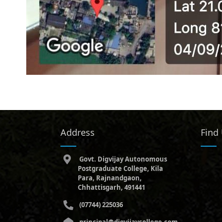
Address
Find
Govt. Digvijay Autonomous
Postgraduate College, Kila
Para, Rajnandgaon,
Chhattisgarh, 491441
(07744) 225036
principal@digvijaycollege.com