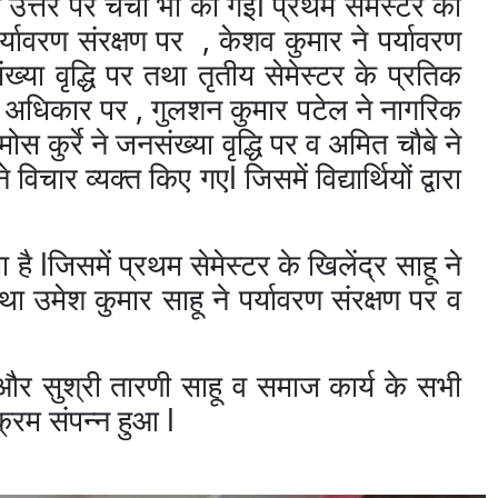
l
े
उत्तर
पर
चर्चा
भी
की
गई
प्रथम
सेमेस्टर
की
,
र्यावरण
संरक्षण
पर
केशव
कुमार
ने
पर्यावरण
ख्या
वृद्धि
पर
तथा
तृतीय
सेमेस्टर
के
प्रति
क
,
अधिकार
पर
गुलशन
कुमार
पटेल
ने
नागरिक
मोस
कुर्रे
ने
जनसंख्या
वृद्धि
पर
व
अमित
चौबे
ने
l
े
विचार
व्यक्त
किए
गए
जिसमें
विद्यार्थियों
द्वारा
l
ा
है
जिसमें
प्रथम
सेमेस्टर
के
खिलेंद्र
साहू
ने
था
उमेश
कुमार
साहू
ने
पर्यावरण
संरक्षण
पर
व
और
सुश्री
तारणी
साहू
व
समाज
कार्य
के
सभी
l
क्रम
संपन्न
हुआ