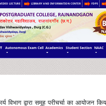
VIDEO LECTURE
LIBRARY AND INFORMATION CENTER
FDPS
ff
Autonomous Exam Cell
Academics
Student Section
NAAC
र्य
विभाग
द्वारा
समूह
परी
चर्चा
का
आयोजन
किय