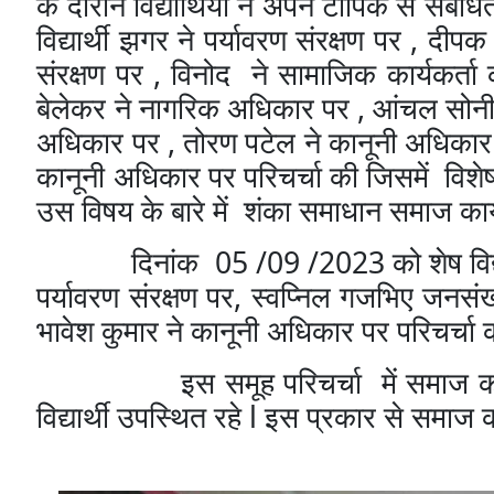
के
दौरान
विद्यार्थियों
ने
अपने
टॉपिक
से
संबंधि
,
विद्यार्थी
झगर
ने
पर्यावरण
संरक्षण
पर
दीपक
,
संरक्षण
पर
विनोद
ने
सामाजिक
कार्यकर्ता
,
बेलेकर
ने
नागरिक
अधिकार
पर
आंचल
सोन
,
अधिकार
पर
तोरण
पटेल
ने
कानूनी
अधिकार
कानूनी
अधिकार
पर
परिचर्चा
की
जिसमें
विशे
उस
विषय
के
बारे
में
शंका
समाधान
समाज
कार
05 /09 /2023
दिनांक
को
शेष
विद
,
पर्यावरण
संरक्षण
पर
स्वप्निल
गजभिए
जनसंख
भावेश
कुमार
ने
कानूनी
अधिकार
पर
परिचर्चा
इस
समूह
परिचर्चा
में
समाज
क
l
विद्यार्थी
उपस्थित
रहे
इस
प्रकार
से
समाज
क