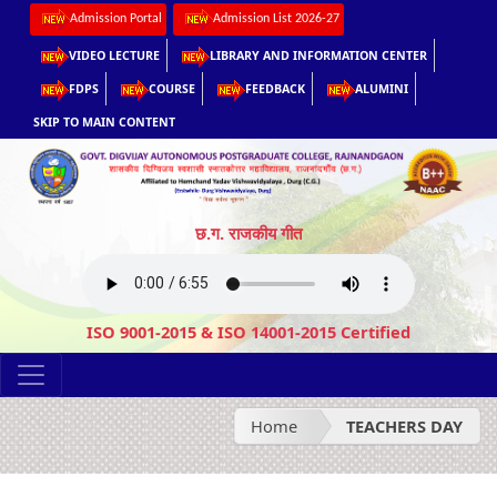
Admission Portal
Admission List 2026-27
VIDEO LECTURE
LIBRARY AND INFORMATION CENTER
FDPS
COURSE
FEEDBACK
ALUMINI
SKIP TO MAIN CONTENT
छ.ग. राजकीय गीत
ISO 9001-2015 & ISO 14001-2015 Certified
Home
TEACHERS DAY