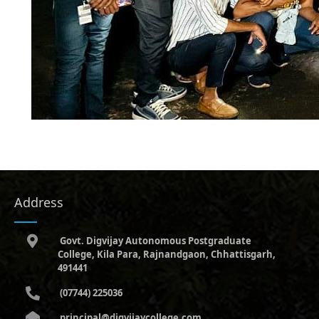
Address
Govt. Digvijay Autonomous Postgraduate
College, Kila Para, Rajnandgaon, Chhattisgarh,
491441
(07744) 225036
principal@digvijaycollege.com