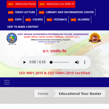
Admission Portal
Admission List 2026-27
VIDEO LECTURE
LIBRARY AND INFORMATION CENTER
FDPS
COURSE
FEEDBACK
ALUMINI
SKIP TO MAIN CONTENT
छ.ग. राजकीय गीत
ISO 9001-2015 & ISO 14001-2015 Certified
Home
Educational Tour Baster