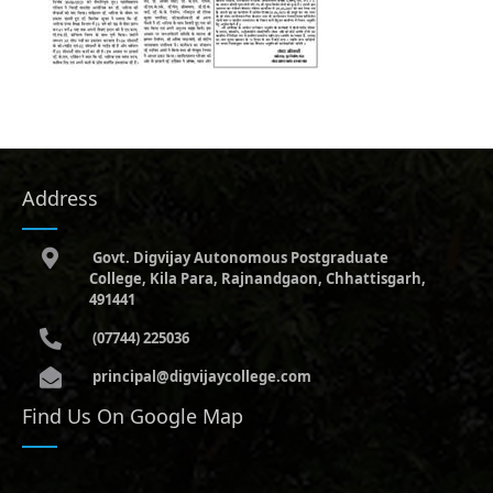
Address
Govt. Digvijay Autonomous Postgraduate
College, Kila Para, Rajnandgaon, Chhattisgarh,
491441
(07744) 225036
principal@digvijaycollege.com
Find Us On Google Map