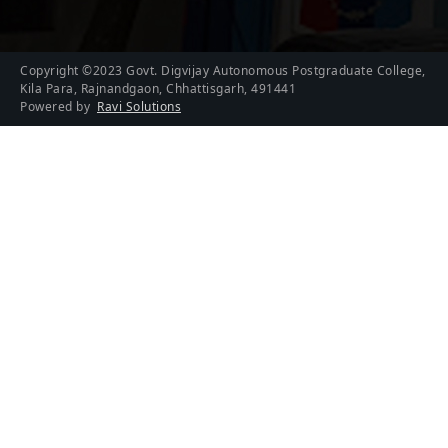
Copyright ©2023 Govt. Digvijay Autonomous Postgraduate College,
Kila Para, Rajnandgaon, Chhattisgarh, 491441
Powered by
Ravi Solutions