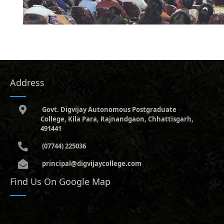
Address
Govt. Digvijay Autonomous Postgraduate
College, Kila Para, Rajnandgaon, Chhattisgarh,
491441
(07744) 225036
principal@digvijaycollege.com
Find Us On Google Map