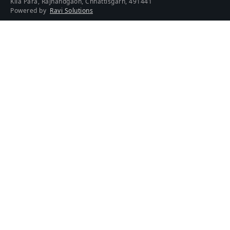
Kila Para, Rajnandgaon, Chhattisgarh, 491441
Powered by
Ravi Solutions