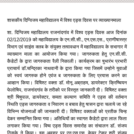
शासकीय दिग्विजय महाविद्यालय में विश्व एड्स दिवस पर व्याख्यानमाला
शा. दिग्विजय महाद्यिालय राजनांदगांव में विश्व एड्स दिवस आज दिनांक
02/12/2019 को महाविद्यालय के एन.सी.सी., एन.एस.एस., प्राणीषास्त्र
विभाग एवं साइंस क्लब के संयुक्त तत्वावधान में महाविद्यालय के सभागार में
व्याख्यान माला का आयोजन किया गया। जागरुकता हेतु एन.सी.सी.
कैडेटों के द्वारा जागरुकता रैली निकाली। कार्यक्रम का षुभारंभ प्रभारी
प्राचार्य डाॅ.चन्द्रिका नाथवानी के द्वारा किया गया जिसमें उन्होने युवाओं
को स्वयं जागरुक होने एवंज ब जागरुकता के लिए प्रयास करने का
आव्हान किया। विषिश्ट वक्ता डाॅ. मोनू अब्राहम, डायरेक्टर क्रिष्चियन
फेलोषिप, राजनांदगांव के तरीको पर विस्तृत जानकारी दी। विषिश्ट वक्ता
श्री षिषुपाल, डायरेक्टर, समता कल्याण समिति ने एड्स की वर्तमान
स्थिति एड्स जागरुकता व निवारण व बचाव हेतु षासन द्वारा चलाये जा रहे
विभिन्न योजनाओं की जानकारी दी। विषिश्ट वक्ताओं को प्रतीक चिन्ह
देकर सम्मानित किया गया। अतिथियों का स्वागत कैडेटो द्वारा लाल फिता
लगाकर किया गया। विष्व एड्स दिवस समारोह का संचालन डाॅ. संजय
ठिसके ने किया। इस अवसर पर एन.एस.एस. केयर टेकर श्री संजय